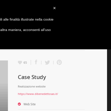
×
MPANY
SERVIZI
PORTFOLIO
CONTATTI
alle finalità illustrate nella cookie
ITE
ltra maniera, acconsenti all’uso
65
Case Study
Realizzazione website
https://www.dibenedettosas.it/
Web Site